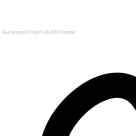
Rue Léopold-Crépin 1/A, 6997 Erezée