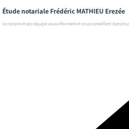
Étude notariale
Frédéric MATHIEU
Erezée
Le notaire et son équipe vous informent et vous conseillent dans tou